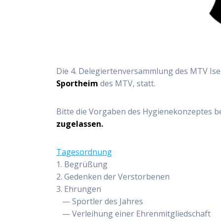
Die 4. Dele­gier­ten­ver­samm­lung des MTV Isen
Sport­heim
des MTV, statt.
Bit­te die Vor­ga­ben des Hygie­ne­kon­zep­tes 
zugelassen.
Tages­ord­nung
1. Begrü­ßung
2. Geden­ken der Ver­stor­be­nen
3. Ehrun­gen
— Sport­ler des Jah­res
— Ver­lei­hung einer Ehren­mit­glied­schaft