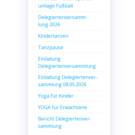
um­la­ge Fußball
Dele­gier­ten­ver­samm­
lung 2026
Kin­der­tan­zen
Tanz­pau­se
Ein­la­dung
Delegiertenversammlung
Ein­la­dung Dele­gier­ten­ver­
samm­lung 08.05.2026
Yoga für Kinder
YOGA für Erwachsene
Bericht Dele­gier­ten­ver­
samm­lung