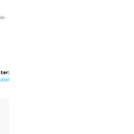
lie­
ter:
üttel