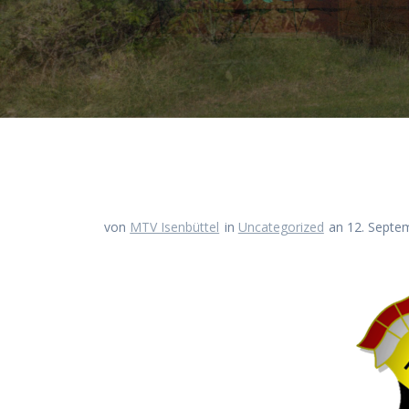
von
MTV Isenbüttel
in
Uncategorized
an 12. Septe