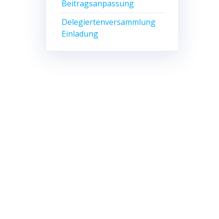
Bei­trags­an­pas­sung
Dele­gier­ten­ver­samm­lung
Einladung