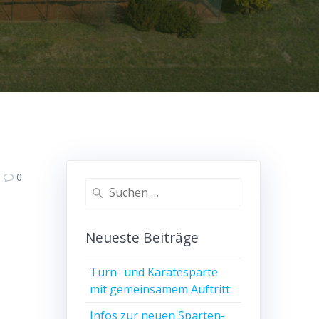
0
Suche
nach:
Neu­es­te Beiträge
Turn- und Kara­te­spar­te
mit gemein­sa­mem Auftritt
Infos zur neu­en Spar­ten­