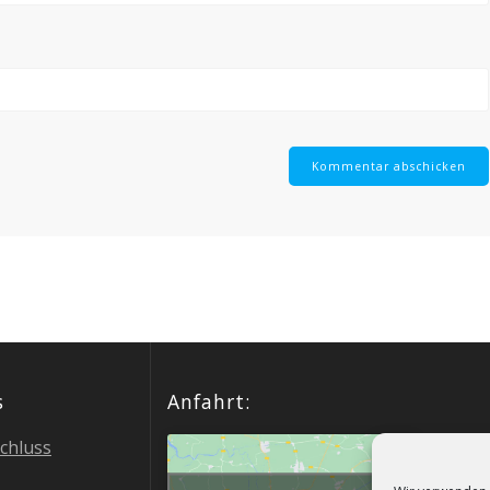
s
Anfahrt:
schluss