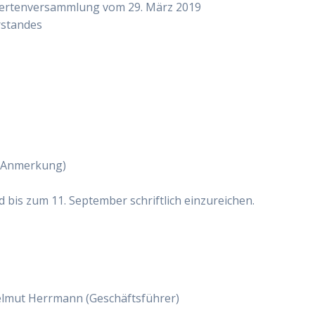
gier­ten­ver­samm­lung vom 29. März 2019
­stan­des
de Anmer­kung)
d bis zum 11. Sep­tem­ber schrift­lich einzureichen.
mut Herr­mann (Geschäfts­füh­rer)