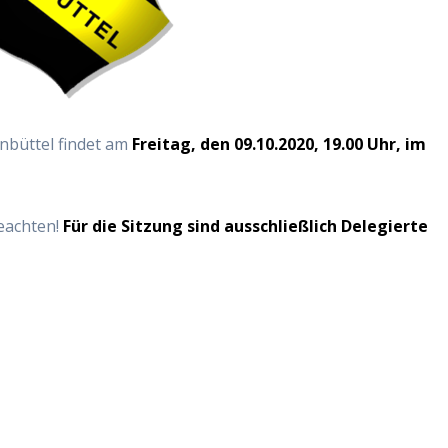
­büt­tel fin­det am
Frei­tag, den 09.10.2020, 19.00 Uhr, im
beach­ten!
Für die Sit­zung sind aus­schließ­lich Dele­gier­te