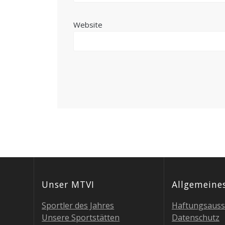
Website
Unser MTVI
All­ge­mei­ne
Sport­ler des Jahres
Haf­tungs­aus­
Unse­re Sportstätten
Daten­schutz