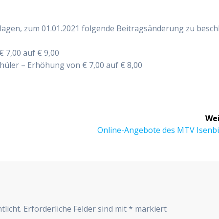
la­gen, zum 01.01.2021 fol­gen­de Bei­trags­än­de­rung zu besch
€ 7,00 auf € 9,00
üler – Erhö­hung von € 7,00 auf € 8,00
Wei
Nächster
Online-Ange­bo­te des MTV Isenb
Beitrag:
r
tlicht.
Erforderliche Felder sind mit
*
markiert