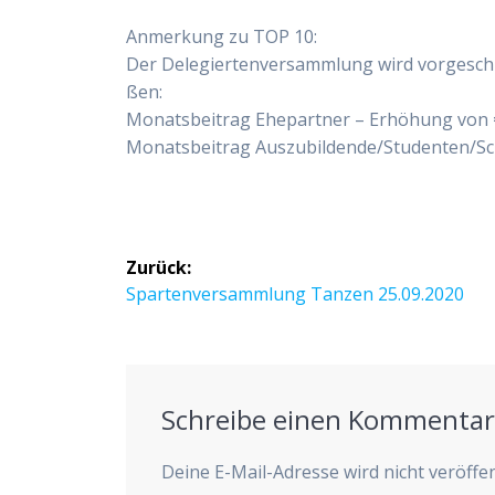
Anmer­kung zu TOP 10:
Der Dele­gier­ten­ver­samm­lung wird vor­ge­sch
ßen:
Monats­bei­trag Ehe­part­ner – Erhö­hung von 
Monats­bei­trag Auszubildende/Studenten/Sch
Beitragsnavigation
Zurück:
Vorheriger
Spar­ten­ver­samm­lung Tan­zen 25.09.2020
Beitrag:
Schreibe einen Kommenta
Deine E-Mail-Adresse wird nicht veröffen