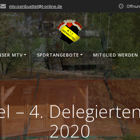
mtv.isenbuettel@t‑online.de
Öffnun
NSER MTV
SPORT­AN­GE­BO­TE
MIT­GLIED WERDEN
el – 4. Delegiert
2020