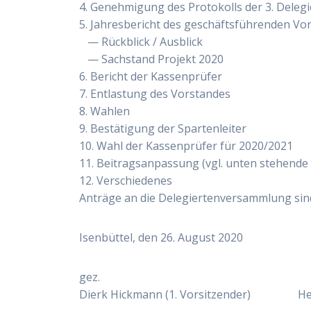
4. Geneh­mi­gung des Pro­to­kolls der 3. Dele­
5. Jah­res­be­richt des geschäfts­füh­ren­den Vor
— Rück­blick / Aus­blick
— Sach­stand Pro­jekt 2020
6. Bericht der Kas­sen­prü­fer
7. Ent­las­tung des Vor­stan­des
8. Wah­len
9. Bestä­ti­gung der Spar­ten­lei­ter
10. Wahl der Kas­sen­prü­fer für 2020/2021
11. Bei­trags­an­pas­sung (vgl. unten ste­hen­
12. Ver­schie­de­nes
Anträ­ge an die Dele­gier­ten­ver­samm­lung sin
Isen­büt­tel, den 26. August 2020
gez.
Dierk Hick­mann (1. Vor­sit­zen­der) Hel­