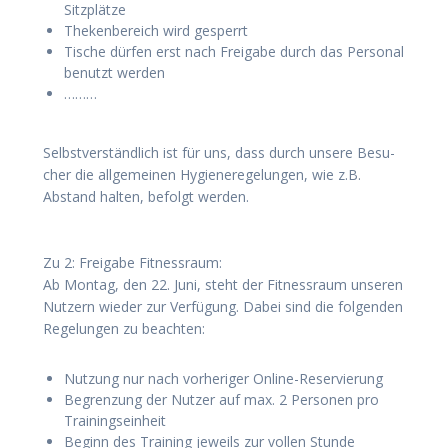
Sitzplätze
The­ken­be­reich wird gesperrt
Tische dür­fen erst nach Frei­ga­be durch das Per­so­nal
benutzt werden
………
Selbst­ver­ständ­lich ist für uns, dass durch unse­re Besu­
cher die all­ge­mei­nen Hygie­ne­re­ge­lun­gen, wie z.B.
Abstand hal­ten, befolgt wer­den.
Zu 2: Frei­ga­be Fit­ness­raum:
Ab Mon­tag, den 22. Juni, steht der Fit­ness­raum unse­ren
Nut­zern wie­der zur Ver­fü­gung. Dabei sind die fol­gen­den
Rege­lun­gen zu beachten:
Nut­zung nur nach vor­he­ri­ger Online-Reservierung
Begren­zung der Nut­zer auf max. 2 Per­so­nen pro
Trainingseinheit
Beginn des Trai­ning jeweils zur vol­len Stunde