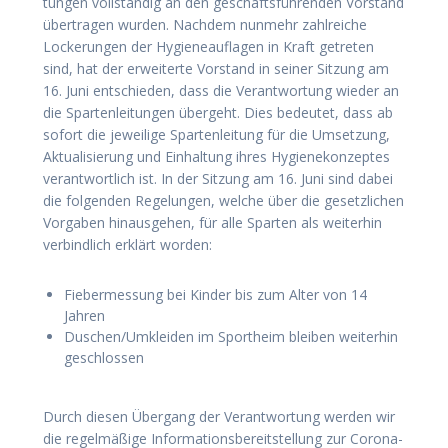
tun­gen voll­stän­dig an den geschäfts­füh­ren­den Vor­stand
über­tra­gen wur­den. Nach­dem nun­mehr zahl­rei­che
Locke­run­gen der Hygie­ne­auf­la­gen in Kraft getre­ten
sind, hat der erwei­ter­te Vor­stand in sei­ner Sit­zung am
16. Juni ent­schie­den, dass die Ver­ant­wor­tung wie­der an
die Spar­ten­lei­tun­gen über­geht. Dies bedeu­tet, dass ab
sofort die jewei­li­ge Spar­ten­lei­tung für die Umset­zung,
Aktua­li­sie­rung und Ein­hal­tung ihres Hygie­ne­kon­zep­tes
ver­ant­wort­lich ist. In der Sit­zung am 16. Juni sind dabei
die fol­gen­den Rege­lun­gen, wel­che über die gesetz­li­chen
Vor­ga­ben hin­aus­ge­hen, für alle Spar­ten als wei­ter­hin
ver­bind­lich erklärt worden:
Fie­ber­mes­sung bei Kin­der bis zum Alter von 14
Jahren
Duschen/Umkleiden im Sport­heim blei­ben wei­ter­hin
geschlossen
Durch die­sen Über­gang der Ver­ant­wor­tung wer­den wir
die regel­mä­ßi­ge Infor­ma­ti­ons­be­reit­stel­lung zur Coro­na-