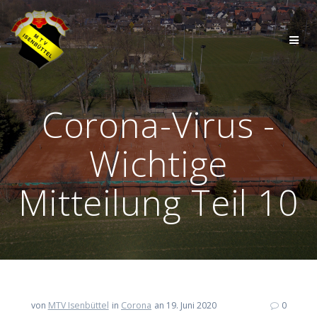
Zum
Inhalt
springen
Corona-Virus -
Wichtige
Mitteilung Teil 10
von
MTV Isenbüttel
in
Corona
an 19. Juni 2020
0