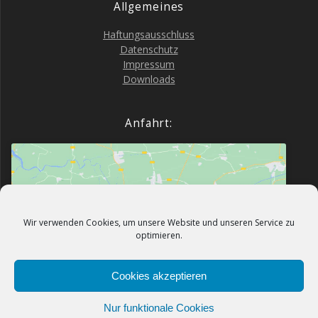
All­ge­mei­nes
Haf­tungs­aus­schluss
Daten­schutz
Impres­sum
Down­loads
Anfahrt:
Wir verwenden Cookies, um unsere Website und unseren Service zu
Klicke hier, um Marketing-Cookies zu
optimieren.
akzeptieren und diesen Inhalt zu aktivieren
Cookies akzeptieren
Nur funktionale Cookies