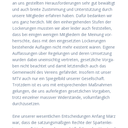
an uns gestell­ten Her­aus­for­de­run­gen sehr gut bewäl­tigt
und auch brei­te Zustim­mung und Unter­stüt­zung durch
unse­re Mit­glie­der erfah­ren haben. Dafür bedan­ken wir
uns ganz herz­lich. Mit den ein­her­ge­hen­den Stu­fen der
Locke­run­gen muss­ten wir aber lei­der auch fest­stel­len,
dass bei eini­gen weni­gen Mit­glie­dern die Mei­nung vor­
herrsch­te, dass mit den ein­ge­setz­ten Locke­run­gen
bestehen­de Auf­la­gen nicht mehr exis­tent wären. Eige­ne
Auf­fas­sun­gen über Rege­lun­gen und deren Umset­zung
wur­den dabei unein­sich­tig ver­tre­ten, gesetz­li­che Vor­ga­
ben nicht beach­tet und damit letzt­end­lich auch das
Gemein­wohl des Ver­eins gefähr­det. Inso­fern ist unser
MTV auch nur ein Spie­gel­bild unse­rer Gesell­schaft.
Trotz­dem ist es uns mit ent­spre­chen­den Maß­nah­men
gelun­gen, die uns auf­er­leg­ten gesetz­li­chen Vor­ga­ben,
trotz ein­zel­ner mas­si­ver Wider­stän­de, voll­um­fäng­lich
durch­zu­set­zen.
Eine unse­rer wesent­li­chen Ent­schei­dun­gen Anfang März
war, dass die sat­zungs­mä­ßi­gen Rech­te der Spar­ten­lei­