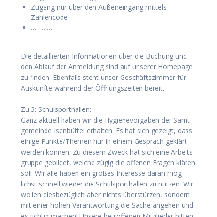
Zugang nur über den Außen­ein­gang mit­tels
Zahlencode
…………
Die detail­lier­ten Infor­ma­tio­nen über die Buchung und
den Ablauf der Anmel­dung sind auf unse­rer Home­page
zu fin­den. Eben­falls steht unser Geschäfts­zim­mer für
Aus­künf­te wäh­rend der Öff­nungs­zei­ten bereit.
Zu 3: Schul­sport­hal­len:
Ganz aktu­ell haben wir die Hygie­ne­vor­ga­ben der Samt­
ge­mein­de Isen­büt­tel erhal­ten. Es hat sich gezeigt, dass
eini­ge Punkte/Themen nur in einem Gespräch geklärt
wer­den kön­nen. Zu die­sem Zweck hat sich eine Arbeits­
grup­pe gebil­det, wel­che zügig die offe­nen Fra­gen klä­ren
soll. Wir alle haben ein gro­ßes Inter­es­se dar­an mög­
lichst schnell wie­der die Schul­sport­hal­len zu nut­zen. Wir
wol­len dies­be­züg­lich aber nichts über­stür­zen, son­dern
mit einer hohen Ver­ant­wor­tung die Sache ange­hen und
es rich­tig machen! Unse­re betrof­fe­nen Mit­glie­der bit­ten