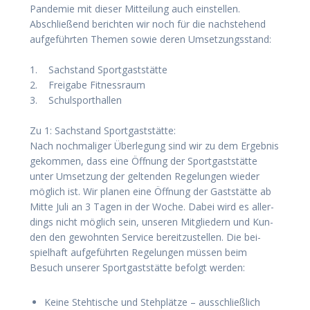
Pan­de­mie mit die­ser Mit­tei­lung auch ein­stel­len.
Abschlie­ßend berich­ten wir noch für die nach­ste­hend
auf­ge­führ­ten The­men sowie deren Umset­zungs­stand:
1. Sach­stand Sport­gast­stät­te
2. Frei­ga­be Fit­ness­raum
3. Schul­sport­hal­len
Zu 1: Sach­stand Sport­gast­stät­te:
Nach noch­ma­li­ger Über­le­gung sind wir zu dem Ergeb­nis
gekom­men, dass eine Öff­nung der Sport­gast­stät­te
unter Umset­zung der gel­ten­den Rege­lun­gen wie­der
mög­lich ist. Wir pla­nen eine Öff­nung der Gast­stät­te ab
Mit­te Juli an 3 Tagen in der Woche. Dabei wird es aller­
dings nicht mög­lich sein, unse­ren Mit­glie­dern und Kun­
den den gewohn­ten Ser­vice bereit­zu­stel­len. Die bei­
spiel­haft auf­ge­führ­ten Rege­lun­gen müs­sen beim
Besuch unse­rer Sport­gast­stät­te befolgt werden:
Kei­ne Steh­ti­sche und Steh­plät­ze – aus­schließ­lich