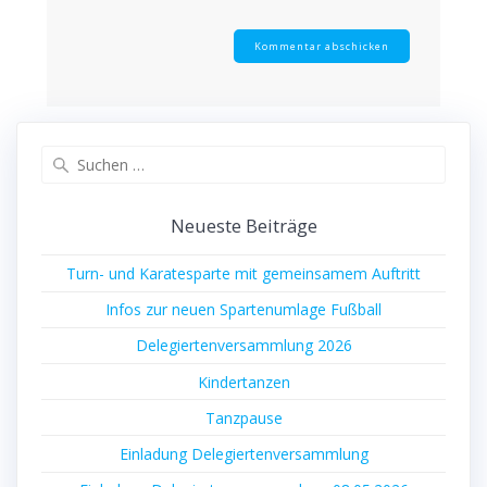
Suche
nach:
Neu­es­te Beiträge
Turn- und Kara­te­spar­te mit gemein­sa­mem Auftritt
Infos zur neu­en Spar­ten­um­la­ge Fußball
Dele­gier­ten­ver­samm­lung 2026
Kin­der­tan­zen
Tanz­pau­se
Ein­la­dung Delegiertenversammlung