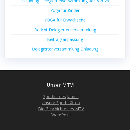
Ein­la­dung Dele­gier­ten­ver­samm­lung 08.05.2026
Yoga für Kinder
YOGA für Erwachsene
Bericht Dele­gier­ten­ver­samm­lung
Bei­trags­an­pas­sung
Dele­gier­ten­ver­samm­lung Einladung
Unser MTVI
Sport­ler des Jahres
Unse­re Sportstätten
Die Geschich­te des MTV
Share­Point