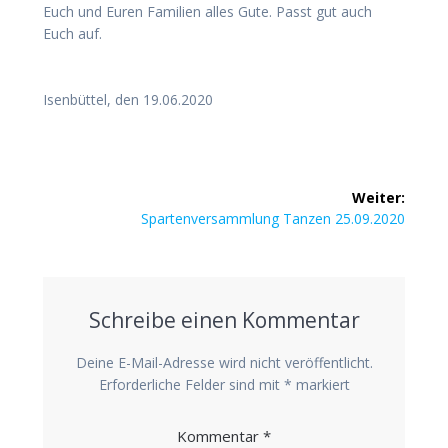
Euch und Euren Fami­li­en alles Gute. Passt gut auch
Euch auf.
Isen­büt­tel, den 19.06.2020
Beitragsnavigation
Weiter:
Nächster
Spar­ten­ver­samm­lung Tan­zen 25.09.2020
Beitrag:
Schreibe einen Kommentar
Deine E-Mail-Adresse wird nicht veröffentlicht.
Erforderliche Felder sind mit
*
markiert
Kommentar
*