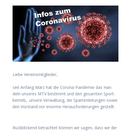
Lie­be Ver­eins­mit­glie­der,
seit Anfang März hat die Coro­na-Pan­de­mie das Han­
deln unse­res MTV bestimmt und den gesam­ten Sport­
be­trieb, unse­re Ver­wal­tung, die Spar­ten­lei­tun­gen sowie
den Vor­stand vor enor­me Her­aus­for­de­run­gen gestellt.
Rück­bli­ckend betrach­tet kön­nen wir sagen, dass wir die