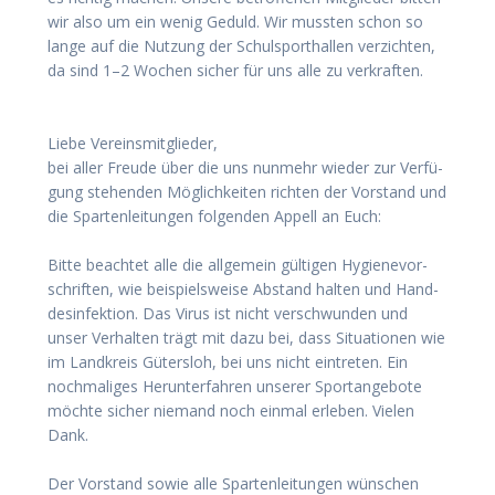
wir also um ein wenig Geduld. Wir muss­ten schon so
lan­ge auf die Nut­zung der Schul­sport­hal­len ver­zich­ten,
da sind 1–2 Wochen sicher für uns alle zu ver­kraf­ten.
Lie­be Ver­eins­mit­glie­der,
bei aller Freu­de über die uns nun­mehr wie­der zur Ver­fü­
gung ste­hen­den Mög­lich­kei­ten rich­ten der Vor­stand und
die Spar­ten­lei­tun­gen fol­gen­den Appell an Euch:
Bit­te beach­tet alle die all­ge­mein gül­ti­gen Hygie­ne­vor­
schrif­ten, wie bei­spiels­wei­se Abstand hal­ten und Hand­
des­in­fek­ti­on. Das Virus ist nicht ver­schwun­den und
unser Ver­hal­ten trägt mit dazu bei, dass Situa­tio­nen wie
im Land­kreis Güters­loh, bei uns nicht ein­tre­ten. Ein
noch­ma­li­ges Her­un­ter­fah­ren unse­rer Sport­an­ge­bo­te
möch­te sicher nie­mand noch ein­mal erle­ben. Vie­len
Dank.
Der Vor­stand sowie alle Spar­ten­lei­tun­gen wün­schen