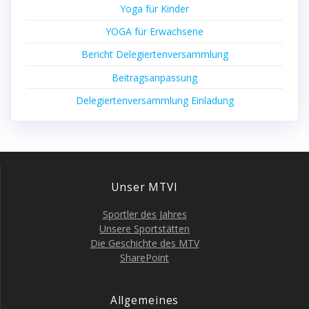
Yoga für Kinder
YOGA für Erwachsene
Bericht Dele­gier­ten­ver­samm­lung
Bei­trags­an­pas­sung
Dele­gier­ten­ver­samm­lung Einladung
Unser MTVI
Sport­ler des Jahres
Unse­re Sportstätten
Die Geschich­te des MTV
Share­Point
All­ge­mei­nes