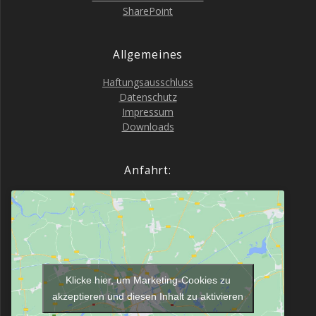
Share­Point
All­ge­mei­nes
Haf­tungs­aus­schluss
Daten­schutz
Impres­sum
Down­loads
Anfahrt:
Klicke hier, um Marketing-Cookies zu
akzeptieren und diesen Inhalt zu aktivieren