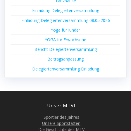
Tanz­pau­se
Ein­la­dung Delegiertenversammlung
Ein­la­dung Dele­gier­ten­ver­samm­lung 08.05.2026
Yoga für Kinder
YOGA für Erwachsene
Bericht Dele­gier­ten­ver­samm­lung
Bei­trags­an­pas­sung
Dele­gier­ten­ver­samm­lung Einladung
Unser MTVI
Sport­ler des Jahres
Unse­re Sportstätten
Die Geschich­te des MTV