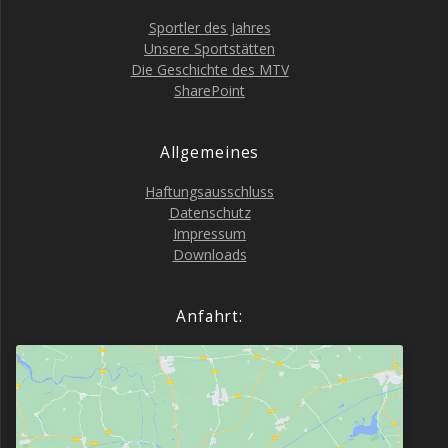
Sport­ler des Jahres
Unse­re Sportstätten
Die Geschich­te des MTV
Share­Point
All­ge­mei­nes
Haf­tungs­aus­schluss
Daten­schutz
Impres­sum
Down­loads
Anfahrt: