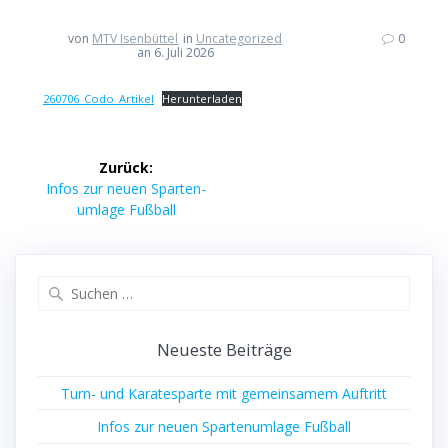
von
MTV Isenbüttel
in
Uncategorized
0
an 6. Juli 2026
260706_Codo_Artikel
Her­un­ter­la­den
Beitragsnavigation
Zurück:
Vorheriger
Infos zur neu­en Spar­ten­
Beitrag:
um­la­ge Fußball
Suche
nach:
Neu­es­te Beiträge
Turn- und Kara­te­spar­te mit gemein­sa­mem Auftritt
Infos zur neu­en Spar­ten­um­la­ge Fußball