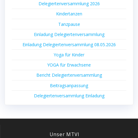
Dele­gier­ten­ver­samm­lung 2026
Kin­der­tan­zen
Tanz­pau­se
Ein­la­dung Delegiertenversammlung
Ein­la­dung Dele­gier­ten­ver­samm­lung 08.05.2026
Yoga für Kinder
YOGA für Erwachsene
Bericht Dele­gier­ten­ver­samm­lung
Bei­trags­an­pas­sung
Dele­gier­ten­ver­samm­lung Einladung
Unser MTVI