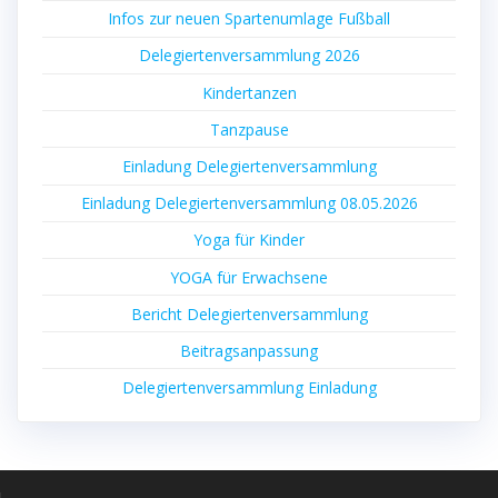
Infos zur neu­en Spar­ten­um­la­ge Fußball
Dele­gier­ten­ver­samm­lung 2026
Kin­der­tan­zen
Tanz­pau­se
Ein­la­dung Delegiertenversammlung
Ein­la­dung Dele­gier­ten­ver­samm­lung 08.05.2026
Yoga für Kinder
YOGA für Erwachsene
Bericht Dele­gier­ten­ver­samm­lung
Bei­trags­an­pas­sung
Dele­gier­ten­ver­samm­lung Einladung