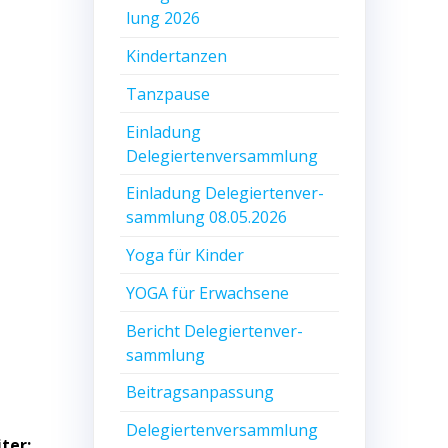
lung 2026
Kin­der­tan­zen
Tanz­pau­se
Ein­la­dung
Delegiertenversammlung
Ein­la­dung Dele­gier­ten­ver­
samm­lung 08.05.2026
Yoga für Kinder
YOGA für Erwachsene
Bericht Dele­gier­ten­ver­
samm­lung
Bei­trags­an­pas­sung
Dele­gier­ten­ver­samm­lung
ter: