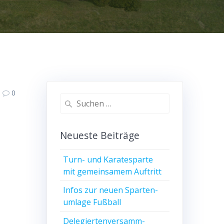
0
Suche
nach:
Neu­es­te Beiträge
Turn- und Kara­te­spar­te
mit gemein­sa­mem Auftritt
Infos zur neu­en Spar­ten­
um­la­ge Fußball
Dele­gier­ten­ver­samm­