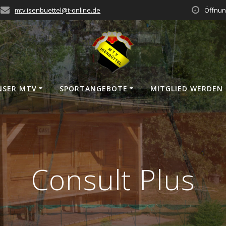
mtv.isenbuettel@t‑online.de
Öffnun
NSER MTV
SPORT­AN­GE­BO­TE
MIT­GLIED WERDEN
Consult Plus